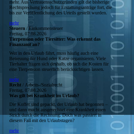
mehr. Aus Vertrauensschutzgründen gilt die bisherige
Rechtsprechung jedoch für Erstattungsanträge fort, die
bis zur Veröffentlichung des Urteils gestellt wurden.
mehr
Steuern
/ Einkommensteuer
Freitag, 07.08.2026
Tierpension oder Tiersitter: Was erkennt das
Finanzamt an?
Wer in den Urlaub fährt, muss häufig auch eine
Betreuung für Hund oder Katze organisieren. Viele
Tierhalter fragen sich deshalb, ob sich die Kosten für
eine Tierpension steuerlich berücksichtigen lassen.
mehr
Recht
/ Arbeits-/Sozialrecht
Freitag, 07.08.2026
Was gilt bei Krankheit im Urlaub?
Die Koffer sind gepackt, der Urlaub hat begonnen –
und dann macht ausgerechnet eine Krankheit einen
Strich durch die Rechnung. Doch was passiert in
diesem Fall mit den Urlaubstagen?
mehr