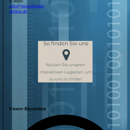
E-Mail:
info@steuerberater
seelow.de
Unsere Bürozeiten