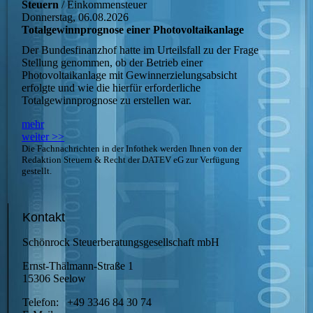
Steuern
/ Einkommensteuer
Donnerstag, 06.08.2026
Totalgewinnprognose einer Photovoltaikanlage
Der Bundesfinanzhof hatte im Urteilsfall zu der Frage
Stellung genommen, ob der Betrieb einer
Photovoltaikanlage mit Gewinnerzielungsabsicht
erfolgte und wie die hierfür erforderliche
Totalgewinnprognose zu erstellen war.
mehr
weiter >>
Die Fachnachrichten in der Infothek werden Ihnen von der
Redaktion Steuern & Recht der DATEV eG zur Verfügung
gestellt.
Kontakt
Schönrock Steuerberatungsgesellschaft mbH
Ernst-Thälmann-Straße 1
15306 Seelow
Telefon: +49 3346 84 30 74