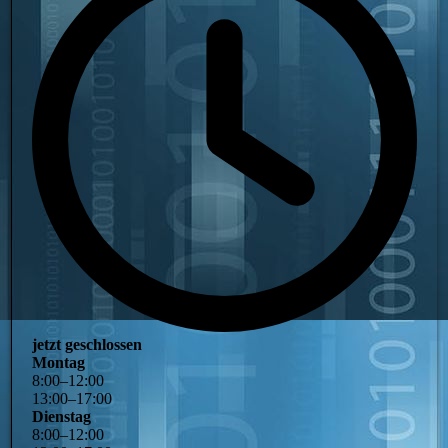
jetzt geschlossen
Montag
8
:
00
–
12
:
00
13
:
00
–
17
:
00
Dienstag
8
:
00
–
12
:
00