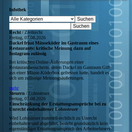
Infothek
Recht
/ Zivilrecht
Freitag, 07.08.2026
Dackel frisst Mäuseköder im Gastraum eines
Restaurants: kritische Meinung dazu auf
Instagram zulässig
Bei kritischen Online-Äußerungen einer
Restaurantbesucherin, deren Dackel im Gastraum Gift
aus einer Mäuse-Köderbox gefressen hatte, handelt es
sich um zulässige Meinungsäußerungen.
mehr
Steuern
/ Lohnsteuer
Freitag, 07.08.2026
Einschränkung der Erstattungsansprüche bei zu
Unrecht einbehaltener Lohnsteuer
Wird Lohnsteuer materiell-rechtlich zu Unrecht
einbehalten und abgeführt, besteht grundsätzlich kein
eigenständiger Erstattungsanspruch des Arbeitnehmers