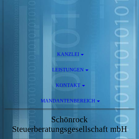
KANZLEI
LEISTUNGEN
KONTAKT
MANDANTENBEREICH
Schönrock
Steuerberatungsgesellschaft mbH