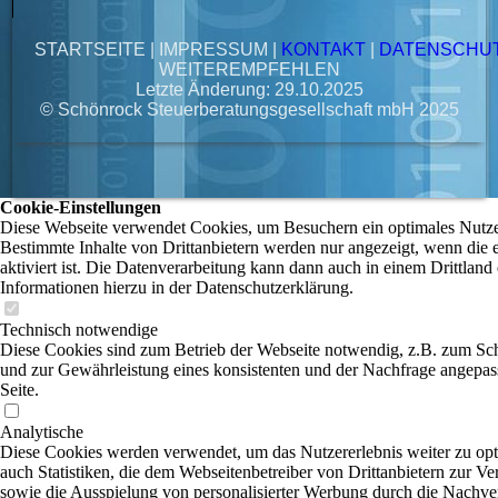
STARTSEITE
|
IMPRESSUM
|
KONTAKT
|
DATENSCHU
WEITEREMPFEHLEN
Letzte Änderung: 29.10.2025
© Schönrock Steuerberatungsgesellschaft mbH 2025
Cookie-Einstellungen
Diese Webseite verwendet Cookies, um Besuchern ein optimales Nutzer
Bestimmte Inhalte von Drittanbietern werden nur angezeigt, wenn die
aktiviert ist. Die Datenverarbeitung kann dann auch in einem Drittland 
Informationen hierzu in der Datenschutzerklärung.
Technisch notwendige
Diese Cookies sind zum Betrieb der Webseite notwendig, z.B. zum Sc
und zur Gewährleistung eines konsistenten und der Nachfrage angepas
Seite.
Analytische
Diese Cookies werden verwendet, um das Nutzererlebnis weiter zu opti
auch Statistiken, die dem Webseitenbetreiber von Drittanbietern zur Ve
sowie die Ausspielung von personalisierter Werbung durch die Nachver