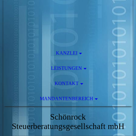
KANZLEI
LEISTUNGEN
KONTAKT
MANDANTENBEREICH
Schönrock
Steuerberatungsgesellschaft mbH