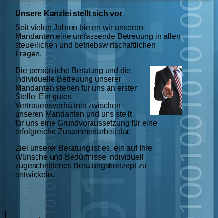
Unsere Kanzlei stellt sich vor
Seit vielen Jahren bieten wir unseren
Mandanten eine umfassende Betreuung in allen
steuerlichen und betriebswirtschaftlichen
Fragen.
Die persönliche Beratung und die
individuelle Betreuung unserer
Mandanten stehen für uns an erster
Stelle. Ein gutes
Vertrauensverhältnis zwischen
unseren Mandanten und uns stellt
für uns eine Grundvoraussetzung für eine
erfolgreiche Zusammenarbeit dar.
Ziel unserer Beratung ist es, ein auf Ihre
Wünsche und Bedürfnisse individuell
zugeschnittenes Beratungskonzept zu
entwickeln.