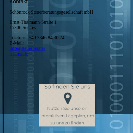
Kontakt
Schönrock Steuerberatungsgesellschaft mbH
Ernst-Thälmann-Straße 1
15306 Seelow
Telefon: +49 3346 84 30 74
E-Mail:
info@steuerberater
seelow.de